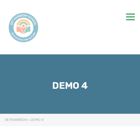
Togg
DEMO 4
SKYRAINBOW
>
DEMO 4