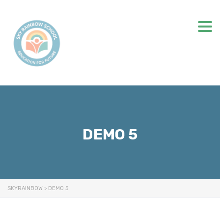
Togg
DEMO 5
SKYRAINBOW
>
DEMO 5